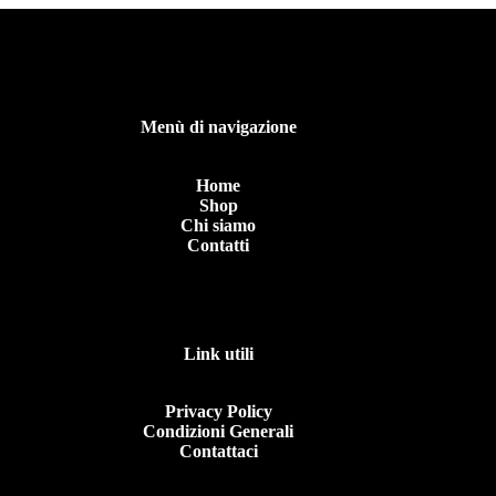
opzioni
opzioni
possono
possono
essere
essere
scelte
scelte
nella
nella
pagina
pagina
Menù di navigazione
del
del
prodotto
prodotto
Home
Shop
Chi siamo
Contatti
Link utili
Privacy Policy
Condizioni Generali
Contattaci