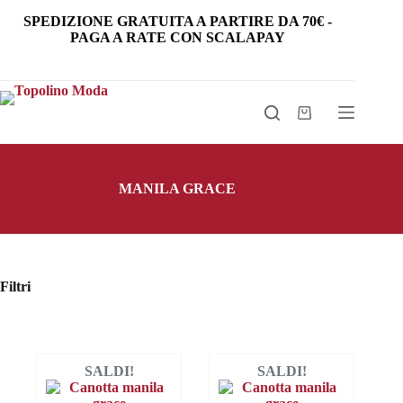
Salta
SPEDIZIONE GRATUITA
A PARTIRE DA
70€
-
al
PAGA A RATE CON SCALAPAY
contenuto
Carrello
MANILA GRACE
Filtri
SALDI!
SALDI!