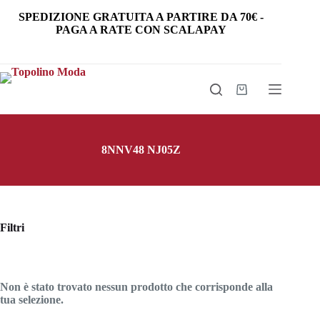
Salta
SPEDIZIONE GRATUITA
A PARTIRE DA
70€
-
al
PAGA A RATE CON SCALAPAY
contenuto
Carrello
8NNV48 NJ05Z
Filtri
Non è stato trovato nessun prodotto che corrisponde alla
tua selezione.