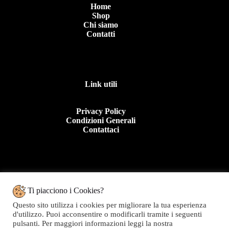
Home
Shop
Chi siamo
Contatti
Link utili
Privacy Policy
Condizioni Generali
Contattaci
Contattaci
Ti piacciono i Cookies?
Questo sito utilizza i cookies per migliorare la tua esperienza
Tel: +39 0963 44950
d'utilizzo. Puoi acconsentire o modificarli tramite i seguenti
E.mail:info@topolinomoda.it
pulsanti. Per maggiori informazioni leggi la nostra