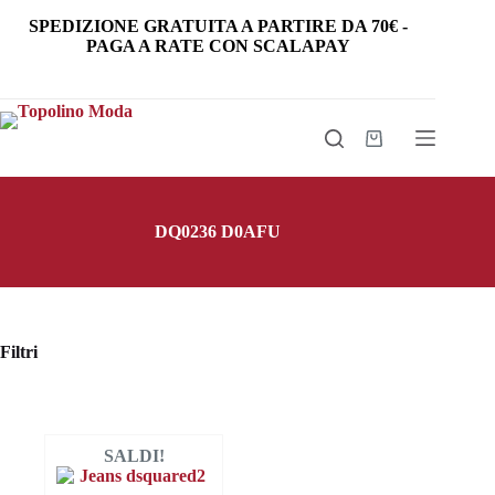
Salta
SPEDIZIONE GRATUITA
A PARTIRE DA
70€
-
al
PAGA A RATE CON SCALAPAY
contenuto
Carrello
DQ0236 D0AFU
Filtri
SALDI!