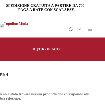
Salta
SPEDIZIONE GRATUITA
A PARTIRE DA
70€
-
al
PAGA A RATE CON SCALAPAY
contenuto
Carrello
DQ3165 D0ACD
Filtri
Non è stato trovato nessun prodotto che corrisponde alla
tua selezione.