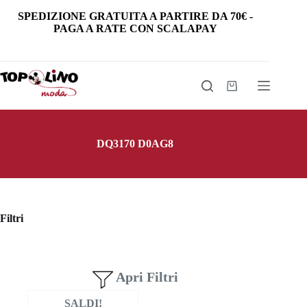
Salta
SPEDIZIONE GRATUITA
A PARTIRE DA
70€
-
al
PAGA A RATE CON SCALAPAY
contenuto
Carrello
DQ3170 D0AG8
Filtri
Apri Filtri
SALDI!