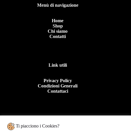
del
Menù di navigazione
prodotto
Home
Shop
Chi siamo
Contatti
Link utili
Privacy Policy
Condizioni Generali
Contattaci
Contattaci
Ti piacciono i Cookies?