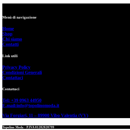
varianti.
Le
opzioni
Menù di navigazione
possono
essere
Home
scelte
Shop
nella
Chi siamo
pagina
Contatti
del
prodotto
Link utili
Privacy Policy
Condizioni Generali
Contattaci
Contattaci
Tel: +39 0963 44950
E.mail:info@topolinomoda.it
Via Forgiari, 11 – 89900 Vibo Valentia (VV)
Topolino Moda - P.IVA 01282020799