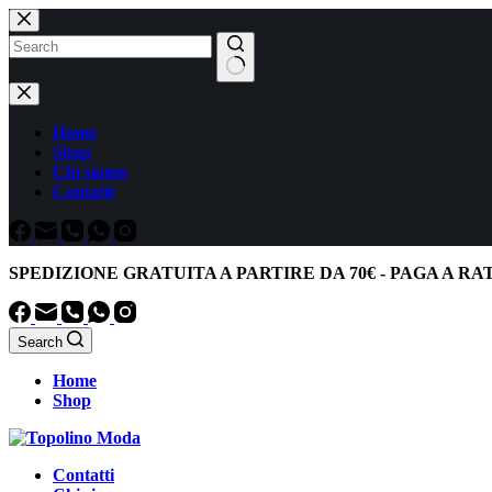
Salta
al
contenuto
Nessun
risultato
Home
Shop
Chi siamo
Contatti
SPEDIZIONE GRATUITA
A PARTIRE DA
70€
-
PAGA A RA
Search
Home
Shop
Contatti