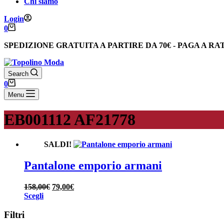
Chi siamo
Login
Carrello
0
SPEDIZIONE GRATUITA
A PARTIRE DA
70€
-
PAGA A RA
Search
Carrello
0
Menu
EB001112 AF21778
SALDI!
Pantalone emporio armani
Il
Il
158,00
€
79,00
€
Questo
prezzo
prezzo
Scegli
prodotto
originale
attuale
ha
era:
è:
Filtri
più
158,00€.
79,00€.