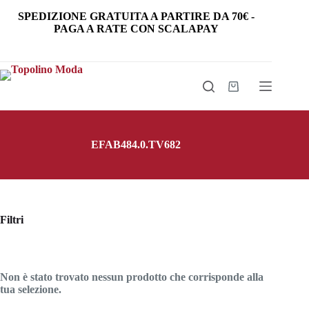
Salta
SPEDIZIONE GRATUITA
A PARTIRE DA
70€
-
al
PAGA A RATE CON SCALAPAY
contenuto
Carrello
EFAB484.0.TV682
Filtri
Non è stato trovato nessun prodotto che corrisponde alla
tua selezione.