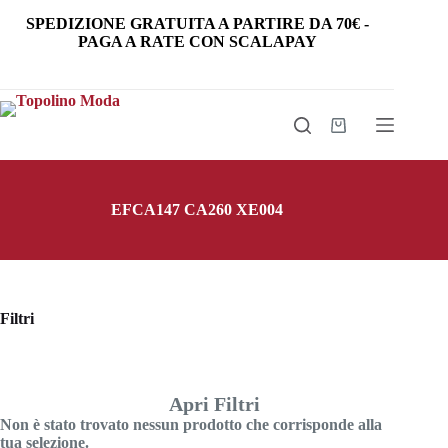
Salta
SPEDIZIONE GRATUITA
A PARTIRE DA
70€
-
al
PAGA A RATE CON SCALAPAY
contenuto
Carrello
EFCA147 CA260 XE004
Filtri
Apri Filtri
Non è stato trovato nessun prodotto che corrisponde alla
tua selezione.