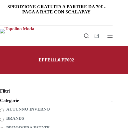
Salta
SPEDIZIONE GRATUITA
A PARTIRE DA
70€
-
al
PAGA A RATE CON SCALAPAY
contenuto
Carrello
EFFE111.0.FF002
Filtri
Categorie
-
AUTUNNO INVERNO
BRANDS
PRIMAVERA ESTATE