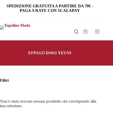
Salta
SPEDIZIONE GRATUITA
A PARTIRE DA
70€
-
al
PAGA A RATE CON SCALAPAY
contenuto
Carrello
EFPA125 DS011 YEUNI
Filtri
Non è stato trovato nessun prodotto che corrisponde alla
tua selezione.