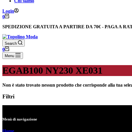
Chi siamo
Login
Carrello
0
SPEDIZIONE GRATUITA
A PARTIRE DA
70€
-
PAGA A RA
Search
Carrello
0
Menu
EGAB100 NY230 XE031
Non è stato trovato nessun prodotto che corrisponde alla tua sele
Filtri
Menù di navigazione
Home