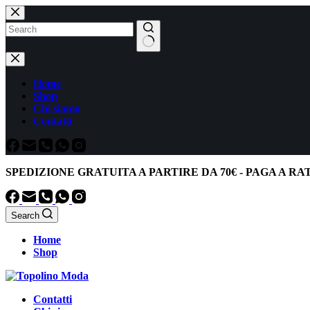
Salta
al
contenuto
Nessun
risultato
Home
Shop
Chi siamo
Contatti
SPEDIZIONE GRATUITA
A PARTIRE DA
70€
-
PAGA A RA
Search
Home
Shop
Contatti