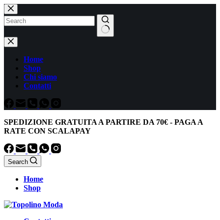
Salta
al
contenuto
Nessun
risultato
Home
Shop
Chi siamo
Contatti
SPEDIZIONE GRATUITA
A PARTIRE DA
70€
-
PAGA A
RATE CON SCALAPAY
Search
Home
Shop