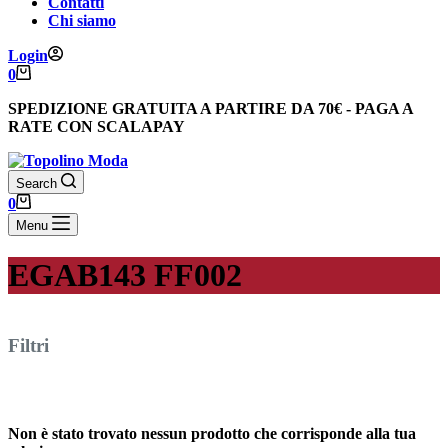
Contatti
Chi siamo
Login
Carrello
0
SPEDIZIONE GRATUITA
A PARTIRE DA
70€
-
PAGA A
RATE CON SCALAPAY
Search
Carrello
0
Menu
EGAB143 FF002
Filtri
Non è stato trovato nessun prodotto che corrisponde alla tua