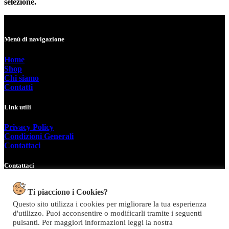
selezione.
Menù di navigazione
Home
Shop
Chi siamo
Contatti
Link utili
Privacy Policy
Condizioni Generali
Contattaci
Contattaci
Tel: +39 0963 44950
Ti piacciono i Cookies?
E.mail:info@topolinomoda.it
Questo sito utilizza i cookies per migliorare la tua esperienza
Via Forgiari, 11 – 89900 Vibo Valentia (VV)
d'utilizzo. Puoi acconsentire o modificarli tramite i seguenti
pulsanti. Per maggiori informazioni leggi la nostra