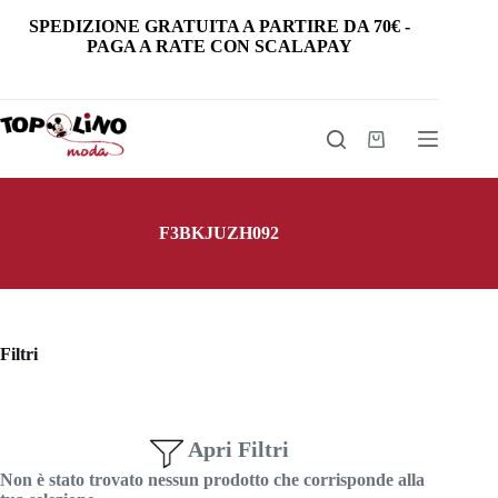
Salta
SPEDIZIONE GRATUITA
A PARTIRE DA
70€
-
al
PAGA A RATE CON SCALAPAY
contenuto
Carrello
F3BKJUZH092
Filtri
Apri Filtri
Non è stato trovato nessun prodotto che corrisponde alla