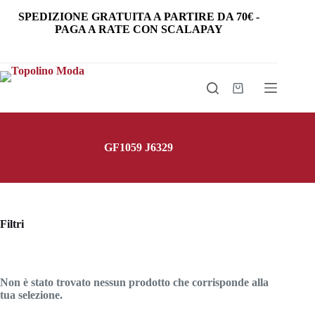
Salta
SPEDIZIONE GRATUITA
A PARTIRE DA
70€
-
al
PAGA A RATE CON SCALAPAY
contenuto
Carrello
GF1059 J6329
Filtri
Non è stato trovato nessun prodotto che corrisponde alla
tua selezione.