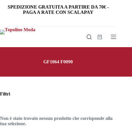
Salta
SPEDIZIONE GRATUITA
A PARTIRE DA
70€
-
al
PAGA A RATE CON SCALAPAY
contenuto
Carrello
GF1064 F0090
Filtri
Non è stato trovato nessun prodotto che corrisponde alla
tua selezione.