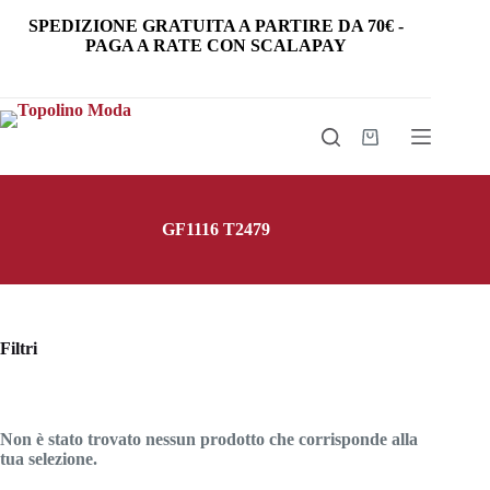
Salta
SPEDIZIONE GRATUITA
A PARTIRE DA
70€
-
al
PAGA A RATE CON SCALAPAY
contenuto
Carrello
GF1116 T2479
Filtri
Non è stato trovato nessun prodotto che corrisponde alla
tua selezione.