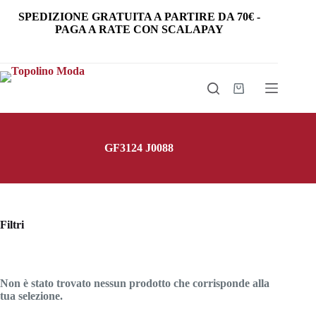
Salta
SPEDIZIONE GRATUITA
A PARTIRE DA
70€
-
al
PAGA A RATE CON SCALAPAY
contenuto
Carrello
GF3124 J0088
Filtri
Non è stato trovato nessun prodotto che corrisponde alla
tua selezione.