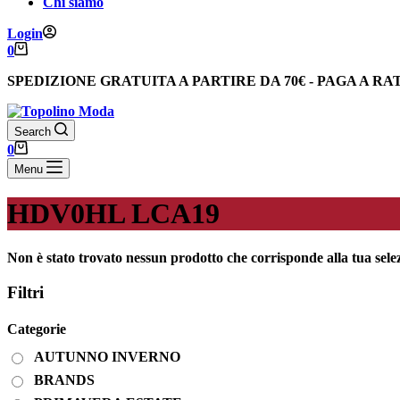
Chi siamo
Login
Carrello
0
SPEDIZIONE GRATUITA
A PARTIRE DA
70€
-
PAGA A RA
Search
Carrello
0
Menu
HDV0HL LCA19
Non è stato trovato nessun prodotto che corrisponde alla tua sele
Filtri
Categorie
AUTUNNO INVERNO
BRANDS