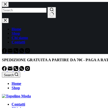
Salta
al
contenuto
Nessun
risultato
Home
Shop
Chi siamo
Contatti
SPEDIZIONE GRATUITA
A PARTIRE DA
70€
-
PAGA A RA
Search
Home
Shop
Contatti