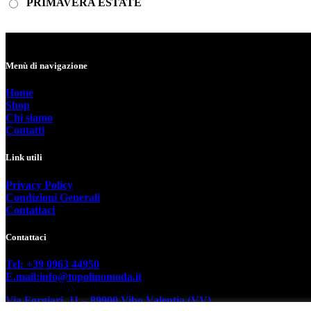
PRIMAVERA ESTATE
Menù di navigazione
Home
Shop
Chi siamo
Contatti
Link utili
Privacy Policy
Condizioni Generali
Contattaci
Contattaci
Tel: +39 0963 44950
E.mail:info@topolinomoda.it
Via Forgiari, 11 – 89900 Vibo Valentia (VV)