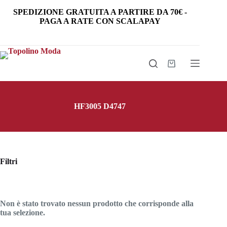
Salta
SPEDIZIONE GRATUITA
A PARTIRE DA
70€
-
al
PAGA A RATE CON SCALAPAY
contenuto
Carrello
HF3005 D4747
Filtri
Non è stato trovato nessun prodotto che corrisponde alla
tua selezione.