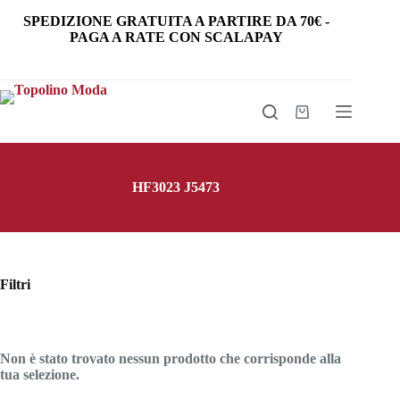
Salta
SPEDIZIONE GRATUITA
A PARTIRE DA
70€
-
al
PAGA A RATE CON SCALAPAY
contenuto
Carrello
HF3023 J5473
Filtri
Non è stato trovato nessun prodotto che corrisponde alla
tua selezione.