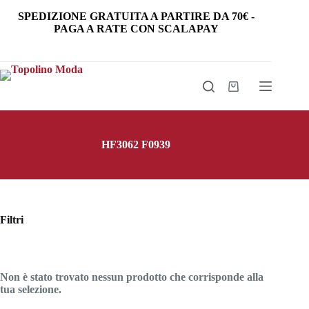
Salta
SPEDIZIONE GRATUITA
A PARTIRE DA
70€
-
al
PAGA A RATE CON SCALAPAY
contenuto
Carrello
HF3062 F0939
Filtri
Non è stato trovato nessun prodotto che corrisponde alla
tua selezione.