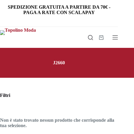
Salta
SPEDIZIONE GRATUITA
A PARTIRE DA
70€
-
al
PAGA A RATE CON SCALAPAY
contenuto
Carrello
J2660
Filtri
Non è stato trovato nessun prodotto che corrisponde alla
tua selezione.