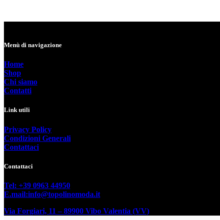
Menù di navigazione
Home
Shop
Chi siamo
Contatti
Link utili
Privacy Policy
Condizioni Generali
Contattaci
Contattaci
Tel: +39 0963 44950
E.mail:info@topolinomoda.it
Via Forgiari, 11 – 89900 Vibo Valentia (VV)