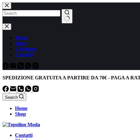
Salta
al
contenuto
Nessun
risultato
Home
Shop
Chi siamo
Contatti
SPEDIZIONE GRATUITA
A PARTIRE DA
70€
-
PAGA A RA
Search
Home
Shop
Contatti