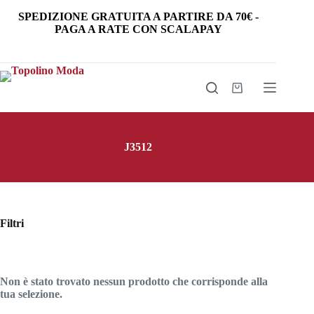
Salta
SPEDIZIONE GRATUITA
A PARTIRE DA
70€
-
al
PAGA A RATE CON SCALAPAY
contenuto
Carrello
J3512
Filtri
Non è stato trovato nessun prodotto che corrisponde alla
tua selezione.