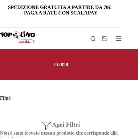
Salta
SPEDIZIONE GRATUITA
A PARTIRE DA
70€
-
al
PAGA A RATE CON SCALAPAY
contenuto
Carrello
J52850
Filtri
Apri Filtri
Non è stato trovato nessun prodotto che corrisponde alla