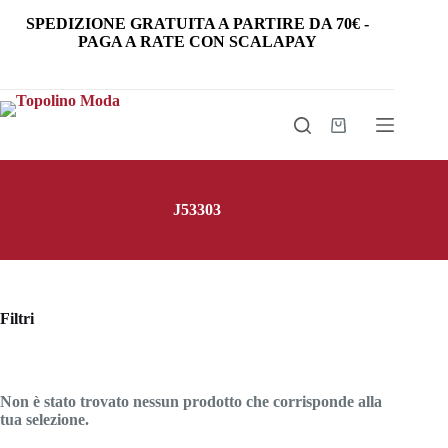
Salta
SPEDIZIONE GRATUITA
A PARTIRE DA
70€
-
al
PAGA A RATE CON SCALAPAY
contenuto
Carrello
J53303
Filtri
Non è stato trovato nessun prodotto che corrisponde alla
tua selezione.