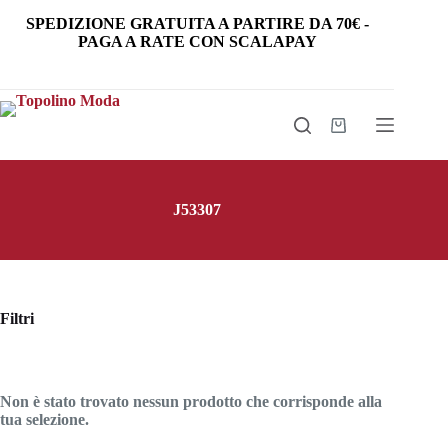
Salta
SPEDIZIONE GRATUITA
A PARTIRE DA
70€
-
al
PAGA A RATE CON SCALAPAY
contenuto
Carrello
J53307
Filtri
Non è stato trovato nessun prodotto che corrisponde alla
tua selezione.