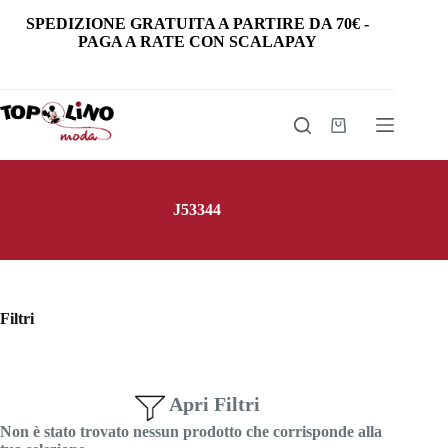
Salta
SPEDIZIONE GRATUITA
A PARTIRE DA
70€
-
al
PAGA A RATE CON SCALAPAY
contenuto
Carrello
J53344
Filtri
Apri Filtri
Non è stato trovato nessun prodotto che corrisponde alla