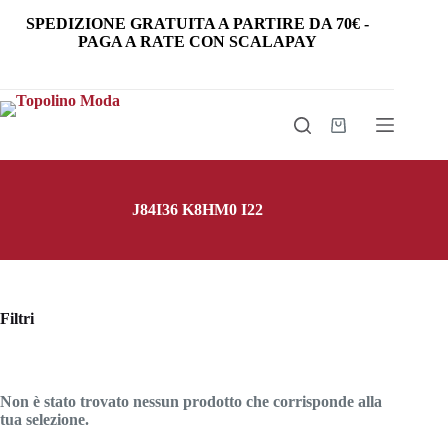
Salta
SPEDIZIONE GRATUITA
A PARTIRE DA
70€
-
al
PAGA A RATE CON SCALAPAY
contenuto
Carrello
J84I36 K8HM0 I22
Filtri
Non è stato trovato nessun prodotto che corrisponde alla
tua selezione.