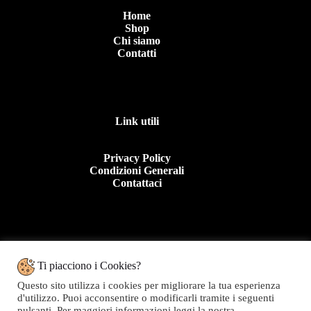
Home
Shop
Chi siamo
Contatti
Link utili
Privacy Policy
Condizioni Generali
Contattaci
Contattaci
Ti piacciono i Cookies?
Questo sito utilizza i cookies per migliorare la tua esperienza
Tel: +39 0963 44950
d'utilizzo. Puoi acconsentire o modificarli tramite i seguenti
E.mail:info@topolinomoda.it
pulsanti. Per maggiori informazioni leggi la nostra