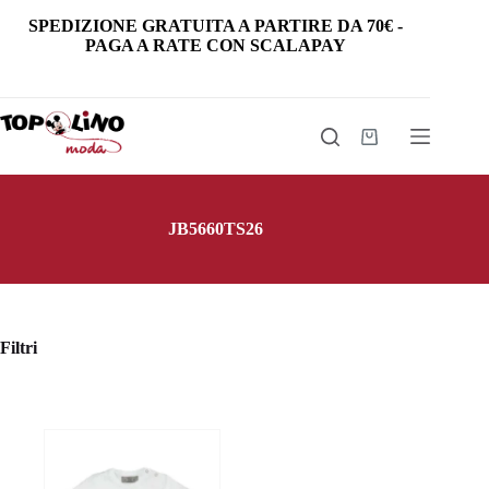
Salta
SPEDIZIONE GRATUITA
A PARTIRE DA
70€
-
al
PAGA A RATE CON SCALAPAY
contenuto
Carrello
JB5660TS26
Filtri