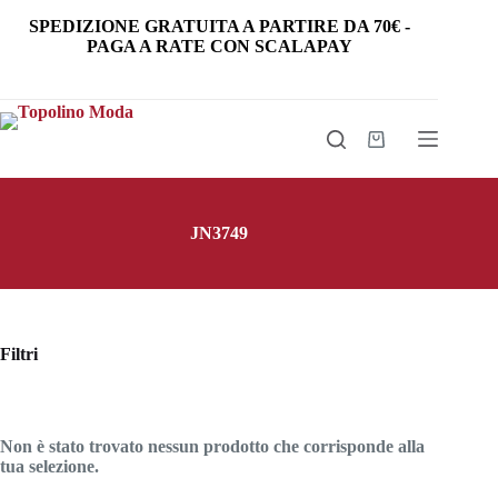
Salta
SPEDIZIONE GRATUITA
A PARTIRE DA
70€
-
al
PAGA A RATE CON SCALAPAY
contenuto
Carrello
JN3749
Filtri
Non è stato trovato nessun prodotto che corrisponde alla
tua selezione.