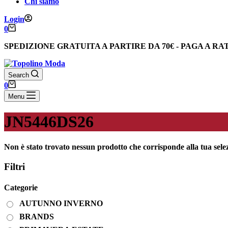
Chi siamo
Login
Carrello
0
SPEDIZIONE GRATUITA
A PARTIRE DA
70€
-
PAGA A RA
Search
Carrello
0
Menu
JN5446DS26
Non è stato trovato nessun prodotto che corrisponde alla tua sele
Filtri
Categorie
AUTUNNO INVERNO
BRANDS