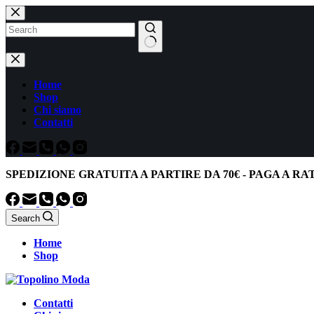
Salta
al
contenuto
Nessun
risultato
Home
Shop
Chi siamo
Contatti
SPEDIZIONE GRATUITA
A PARTIRE DA
70€
-
PAGA A RA
Search
Home
Shop
Contatti