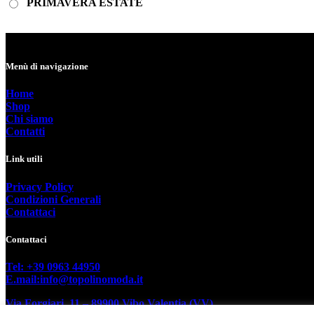
PRIMAVERA ESTATE
Menù di navigazione
Home
Shop
Chi siamo
Contatti
Link utili
Privacy Policy
Condizioni Generali
Contattaci
Contattaci
Tel: +39 0963 44950
E.mail:info@topolinomoda.it
Via Forgiari, 11 – 89900 Vibo Valentia (VV)