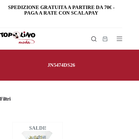
Salta
SPEDIZIONE GRATUITA
A PARTIRE DA
70€
-
al
PAGA A RATE CON SCALAPAY
contenuto
Carrello
JN5474DS26
Filtri
SALDI!