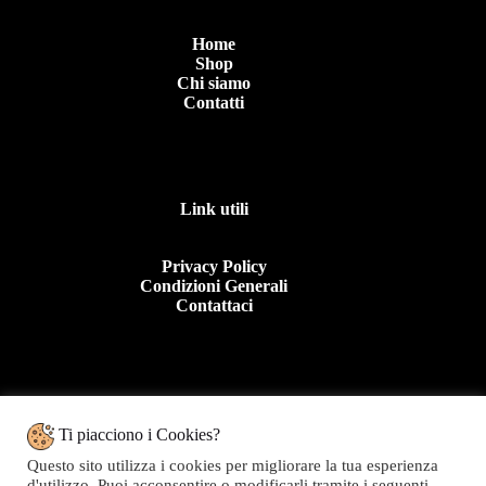
Home
Shop
Chi siamo
Contatti
Link utili
Privacy Policy
Condizioni Generali
Contattaci
Contattaci
Ti piacciono i Cookies?
Questo sito utilizza i cookies per migliorare la tua esperienza
Tel: +39 0963 44950
d'utilizzo. Puoi acconsentire o modificarli tramite i seguenti