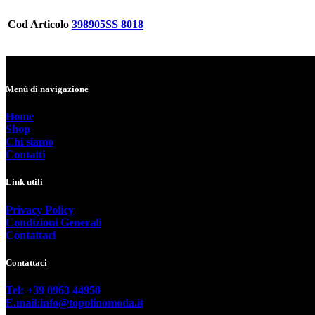
Cod Articolo
398905SS 8018
Menù di navigazione
Home
Shop
Chi siamo
Contatti
Link utili
Privacy Policy
Condizioni Generali
Contattaci
Contattaci
Tel: +39 0963 44950
E.mail:info@topolinomoda.it