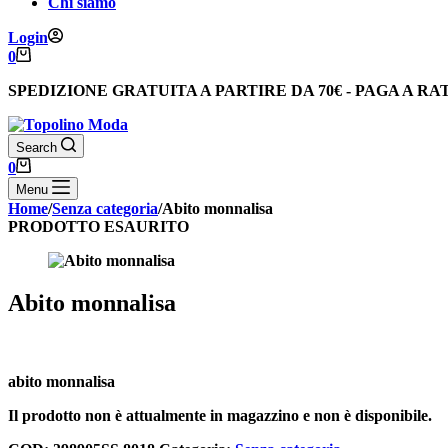
Chi siamo
Login
Carrello
0
SPEDIZIONE GRATUITA
A PARTIRE DA
70€
-
PAGA A RA
Search
Carrello
0
Menu
Home
/
Senza categoria
/
Abito monnalisa
PRODOTTO ESAURITO
Abito monnalisa
abito monnalisa
Il prodotto non è attualmente in magazzino e non è disponibile.