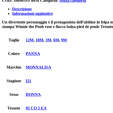
COD:
398905SS 8018
Categoria:
Senza categoria
Descrizione
Informazioni aggiuntive
Un divertente personaggio è il protagonista dell’abitino in felpa 
stampa Winnie the Pooh rose e fiocco balza pied de poule Tessu
Taglia
12M
,
18M
,
3M
,
6M
,
9M
Colore
PANNA
Marchio
MONNALISA
Stagione
I21
Sesso
DONNA
Tessuto
95 CO 5 EA