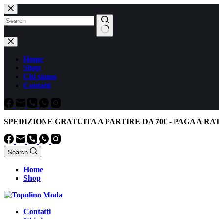
Salta
al
contenuto
Nessun
risultato
Home
Shop
Chi siamo
Contatti
SPEDIZIONE GRATUITA
A PARTIRE DA
70€
-
PAGA A RA
Search
Home
Shop
Contatti