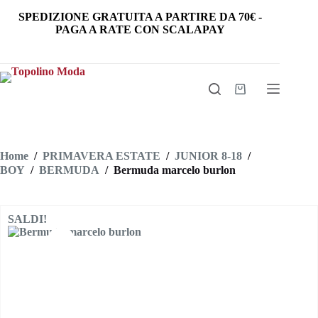
Salta
SPEDIZIONE GRATUITA
A PARTIRE DA
70€
-
al
PAGA A RATE CON SCALAPAY
contenuto
Carrello
Home
/
PRIMAVERA ESTATE
/
JUNIOR 8-18
/
BOY
/
BERMUDA
/
Bermuda marcelo burlon
SALDI!