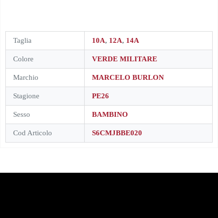
Taglia
10A
,
12A
,
14A
Colore
VERDE MILITARE
Marchio
MARCELO BURLON
Stagione
PE26
Sesso
BAMBINO
Cod Articolo
S6CMJBBE020