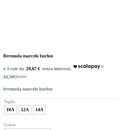
Bermuda marcelo burlon
29,67 €
44,50
€
89,00
€
Il
Il
prezzo
prezzo
bermuda marcelo burlon
originale
attuale
era:
è:
89,00€.
44,50€.
Taglia
10A
12A
14A
Colore