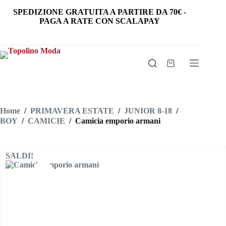
Salta
SPEDIZIONE GRATUITA
A PARTIRE DA
70€
-
al
PAGA A RATE CON SCALAPAY
contenuto
Carrello
Home
/
PRIMAVERA ESTATE
/
JUNIOR 8-18
/
BOY
/
CAMICIE
/
Camicia emporio armani
SALDI!