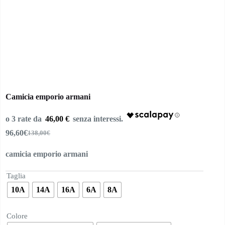
Camicia emporio armani
46,00 €
96,60
€
138,00
€
Il
Il
prezzo
prezzo
camicia emporio armani
originale
attuale
era:
è:
138,00€.
96,60€.
Taglia
10A
14A
16A
6A
8A
Colore