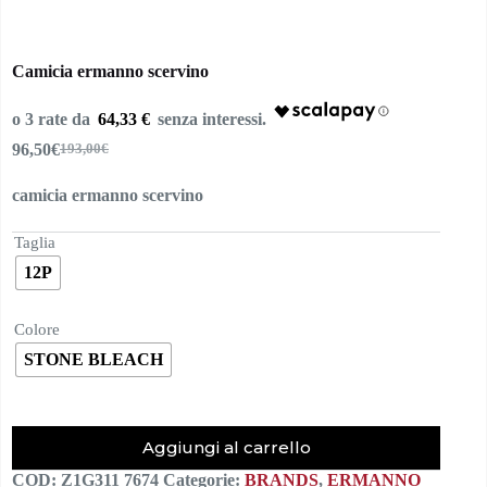
Camicia ermanno scervino
64,33 €
96,50
€
193,00
€
Il
Il
prezzo
prezzo
camicia ermanno scervino
originale
attuale
era:
è:
193,00€.
96,50€.
Taglia
12P
Colore
STONE BLEACH
Aggiungi al carrello
COD:
Z1G311 7674
Categorie:
BRANDS
,
ERMANNO