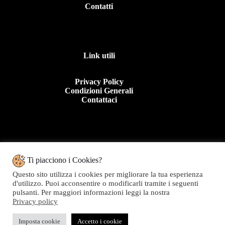
Contatti
Link utili
Privacy Policy
Condizioni Generali
Contattaci
Contattaci
Ti piacciono i Cookies?
Questo sito utilizza i cookies per migliorare la tua esperienza
Tel: +39 0963 44950
d'utilizzo. Puoi acconsentire o modificarli tramite i seguenti
E.mail:info@topolinomoda.it
pulsanti. Per maggiori informazioni leggi la nostra
Privacy policy
Via Forgiari, 11 – 89900 Vibo Valentia (VV)
Topolino Moda - P.IVA 01282020799
Imposta cookie
Accetto i cookie