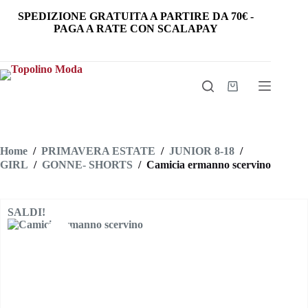
Salta
SPEDIZIONE GRATUITA
A PARTIRE DA
70€
-
al
PAGA A RATE CON SCALAPAY
contenuto
Carrello
Home
/
PRIMAVERA ESTATE
/
JUNIOR 8-18
/
GIRL
/
GONNE- SHORTS
/
Camicia ermanno scervino
SALDI!