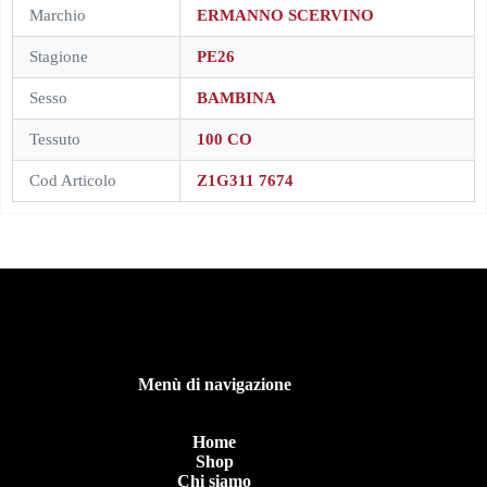
Marchio
ERMANNO SCERVINO
Stagione
PE26
Sesso
BAMBINA
Tessuto
100 CO
Cod Articolo
Z1G311 7674
Menù di navigazione
Home
Shop
Chi siamo