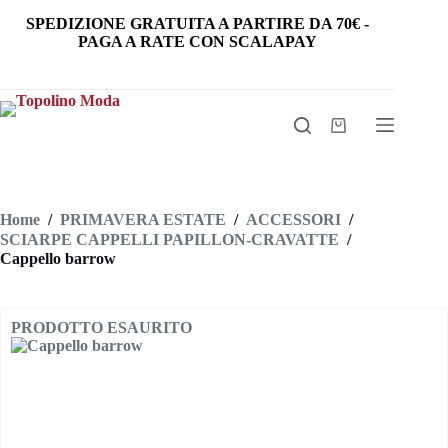
Salta
SPEDIZIONE GRATUITA
A PARTIRE DA
70€
-
al
PAGA A RATE CON SCALAPAY
contenuto
Carrello
Home
/
PRIMAVERA ESTATE
/
ACCESSORI
/
SCIARPE CAPPELLI PAPILLON-CRAVATTE
/
Cappello barrow
PRODOTTO ESAURITO