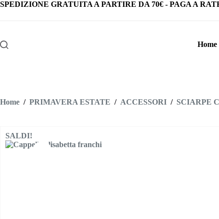
Salta
SPEDIZIONE GRATUITA
A PARTIRE DA
70€
-
PAGA A RAT
al
contenuto
Home
Home
/
PRIMAVERA ESTATE
/
ACCESSORI
/
SCIARPE 
SALDI!