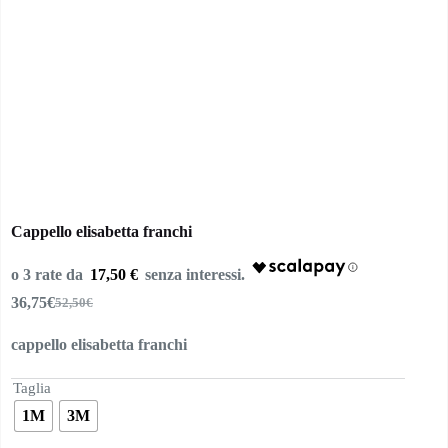
Cappello elisabetta franchi
17,50 €
36,75
€
52,50
€
Il
Il
prezzo
prezzo
cappello elisabetta franchi
originale
attuale
era:
è:
52,50€.
36,75€.
Taglia
1M
3M