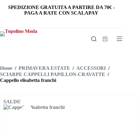
Salta
SPEDIZIONE GRATUITA
A PARTIRE DA
70€
-
al
PAGA A RATE CON SCALAPAY
contenuto
Carrello
Home
/
PRIMAVERA ESTATE
/
ACCESSORI
/
SCIARPE CAPPELLI PAPILLON-CRAVATTE
/
Cappello elisabetta franchi
SALDI!