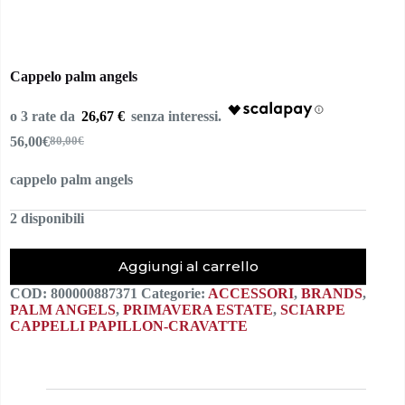
Cappelo palm angels
26,67 €
56,00
€
80,00
€
Il
Il
prezzo
prezzo
cappelo palm angels
originale
attuale
era:
è:
80,00€.
56,00€.
2 disponibili
Aggiungi al carrello
COD:
800000887371
Categorie:
ACCESSORI
,
BRANDS
,
PALM ANGELS
,
PRIMAVERA ESTATE
,
SCIARPE
CAPPELLI PAPILLON-CRAVATTE