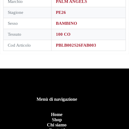
Marchio
PALM ANGELS
Stagione
PE26
Sesso
BAMBINO
Tessuto
100 CO
Cod Articolo
PBLB002S26FAB003
Menù di navigazione
Home
Shop
Chi siamo