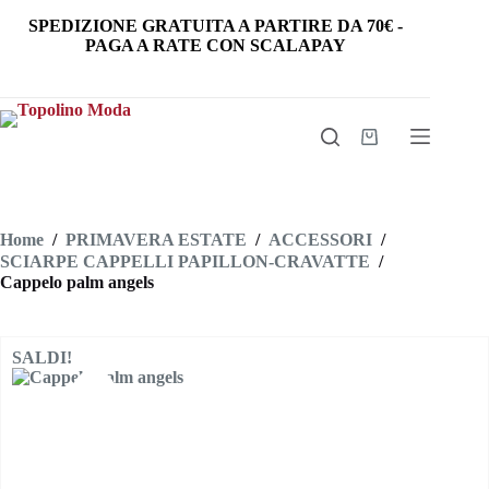
Salta
SPEDIZIONE GRATUITA
A PARTIRE DA
70€
-
al
PAGA A RATE CON SCALAPAY
contenuto
Carrello
Home
/
PRIMAVERA ESTATE
/
ACCESSORI
/
SCIARPE CAPPELLI PAPILLON-CRAVATTE
/
Cappelo palm angels
SALDI!