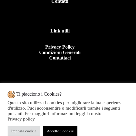
Contatti
Link utili
Privacy Policy
Condizioni Generali
Contattaci
Contattaci
Ti piacciono i Cookies?
Questo sito utilizza i cookies per migliorare la tua esperienza
Tel: +39 0963 44950
d'utilizzo. Puoi acconsentire o modificarli tramite i seguenti
E.mail:info@topolinomoda.it
pulsanti. Per maggiori informazioni leggi la nostra
Privacy policy
Via Forgiari, 11 – 89900 Vibo Valentia (VV)
Topolino Moda - P.IVA 01282020799
Imposta cookie
Accetto i cookie