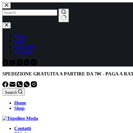
Salta
al
contenuto
Nessun
risultato
Home
Shop
Chi siamo
Contatti
SPEDIZIONE GRATUITA
A PARTIRE DA
70€
-
PAGA A RA
Search
Home
Shop
Contatti