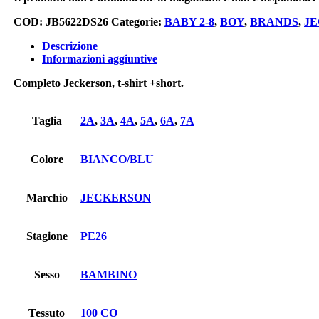
COD:
JB5622DS26
Categorie:
BABY 2-8
,
BOY
,
BRANDS
,
J
Descrizione
Informazioni aggiuntive
Completo Jeckerson, t-shirt +short.
Taglia
2A
,
3A
,
4A
,
5A
,
6A
,
7A
Colore
BIANCO/BLU
Marchio
JECKERSON
Stagione
PE26
Sesso
BAMBINO
Tessuto
100 CO