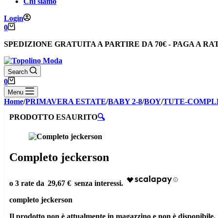
Chi siamo
Login
Carrello
0
SPEDIZIONE GRATUITA
A PARTIRE DA
70€
-
PAGA A RA
Search
Carrello
0
Menu
Home
/
PRIMAVERA ESTATE
/
BABY 2-8
/
BOY
/
TUTE-COMPL
PRODOTTO ESAURITO
🔍
Completo jeckerson
29,67 €
completo jeckerson
Il prodotto non è attualmente in magazzino e non è disponibile.