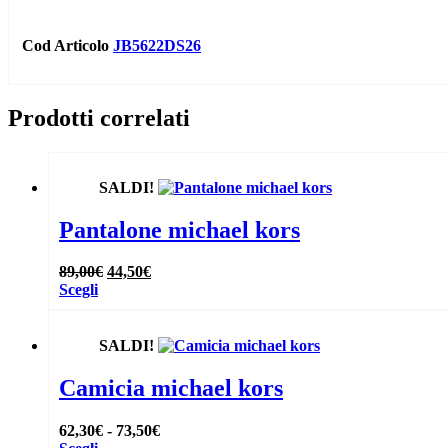
Cod Articolo
JB5622DS26
Prodotti correlati
SALDI!
Pantalone michael kors
Il
Il
89,00
€
44,50
€
Questo
prezzo
prezzo
Scegli
prodotto
originale
attuale
ha
era:
è:
più
89,00€.
44,50€.
SALDI!
varianti.
Le
Camicia michael kors
opzioni
possono
Fascia
62,30
€
-
73,50
€
essere
Questo
di