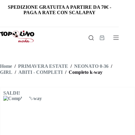
Salta
SPEDIZIONE GRATUITA
A PARTIRE DA
70€
-
al
PAGA A RATE CON SCALAPAY
contenuto
Carrello
Home
/
PRIMAVERA ESTATE
/
NEONATO 0-36
/
GIRL
/
ABITI - COMPLETI
/
Completo k-way
SALDI!