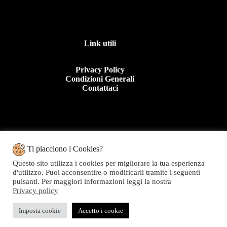
Link utili
Privacy Policy
Condizioni Generali
Contattaci
Contattaci
Ti piacciono i Cookies?
Questo sito utilizza i cookies per migliorare la tua esperienza
Tel: +39 0963 44950
d'utilizzo. Puoi acconsentire o modificarli tramite i seguenti
E.mail:info@topolinomoda.it
pulsanti. Per maggiori informazioni leggi la nostra
Privacy policy
Via Forgiari, 11 – 89900 Vibo Valentia (VV)
Topolino Moda - P.IVA 01282020799
Imposta cookie
Accetto i cookie
Copyright © 2026 Topolino Moda - Web powered by
OTTIENI SUBITO IL 10% DI SCONTO CON IL CODICE