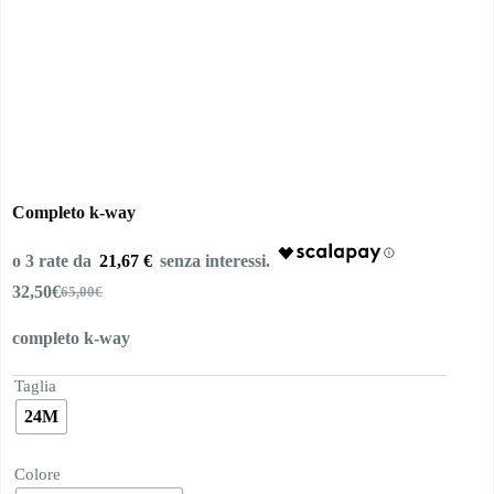
Completo k-way
21,67 €
32,50
€
65,00
€
Il
Il
prezzo
prezzo
completo k-way
originale
attuale
era:
è:
65,00€.
32,50€.
Taglia
24M
Colore