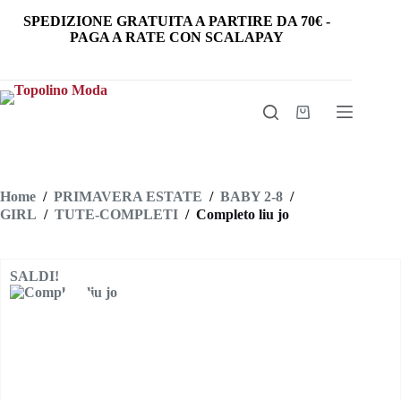
Salta
SPEDIZIONE GRATUITA
A PARTIRE DA
70€
-
al
PAGA A RATE CON SCALAPAY
contenuto
Carrello
Home
/
PRIMAVERA ESTATE
/
BABY 2-8
/
GIRL
/
TUTE-COMPLETI
/
Completo liu jo
SALDI!