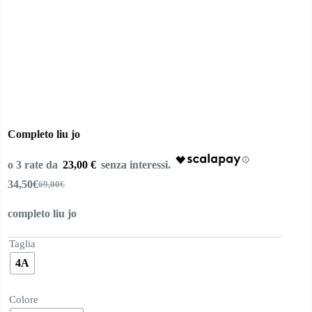
Completo liu jo
23,00 €
34,50
€
69,00
€
Il
Il
prezzo
prezzo
completo liu jo
originale
attuale
era:
è:
69,00€.
34,50€.
Taglia
4A
Colore