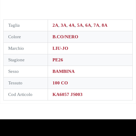
Taglia
2A
,
3A
,
4A
,
5A
,
6A
,
7A
,
8A
Colore
B.CO/NERO
Marchio
LIU-JO
Stagione
PE26
Sesso
BAMBINA
Tessuto
100 CO
Cod Articolo
KA6057 JS003