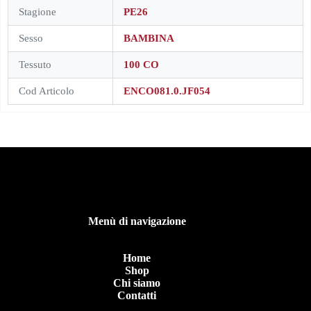
Stagione
PE26
Sesso
BAMBINA
Tessuto
100 CO
Cod Articolo
ENCO081.0.JF054
Menù di navigazione
Home
Shop
Chi siamo
Contatti