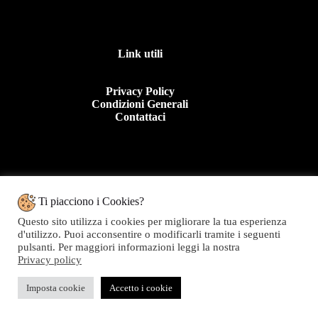
Link utili
Privacy Policy
Condizioni Generali
Contattaci
Contattaci
Ti piacciono i Cookies?
Questo sito utilizza i cookies per migliorare la tua esperienza
Tel: +39 0963 44950
d'utilizzo. Puoi acconsentire o modificarli tramite i seguenti
E.mail:info@topolinomoda.it
pulsanti. Per maggiori informazioni leggi la nostra
Privacy policy
Via Forgiari, 11 – 89900 Vibo Valentia (VV)
Topolino Moda - P.IVA 01282020799
Imposta cookie
Accetto i cookie
Copyright © 2026 Topolino Moda - Web powered by
Dylog Italia S.p.A.