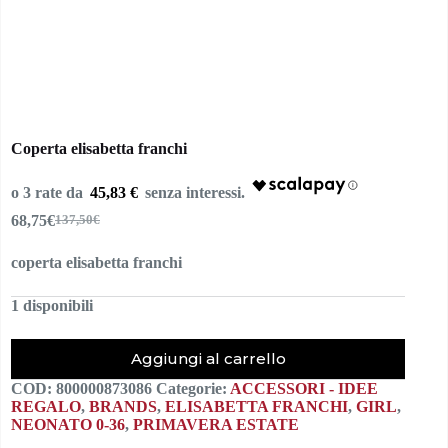
Coperta elisabetta franchi
45,83 €
68,75
€
137,50
€
Il
Il
prezzo
prezzo
coperta elisabetta franchi
originale
attuale
era:
è:
137,50€.
68,75€.
1 disponibili
Aggiungi al carrello
COD:
800000873086
Categorie:
ACCESSORI - IDEE
REGALO
,
BRANDS
,
ELISABETTA FRANCHI
,
GIRL
,
NEONATO 0-36
,
PRIMAVERA ESTATE