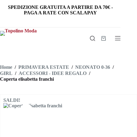
Salta
SPEDIZIONE GRATUITA
A PARTIRE DA
70€
-
al
PAGA A RATE CON SCALAPAY
contenuto
Carrello
Home
/
PRIMAVERA ESTATE
/
NEONATO 0-36
/
GIRL
/
ACCESSORI - IDEE REGALO
/
Coperta elisabetta franchi
SALDI!