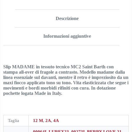
Descrizione
Informazioni aggiuntive
Slip MADAME in tessuto tecnico MC2 Saint Barth con
stampa all-over di fragole a contrasto. Modello madame dalla
linea essenziale sul davanti, mentre il retro è impreziosito da un
maxi fiocco applicato tono su tono. Vita elasticizzata che segue i
movimenti e bordi morbidi rifiniti con cura. In dotazione
pochette logata Made in Italy.
Taglia
12 M
,
2A
,
4A
00064L LUREX23
,
00273L BERRY LOVE 21
,