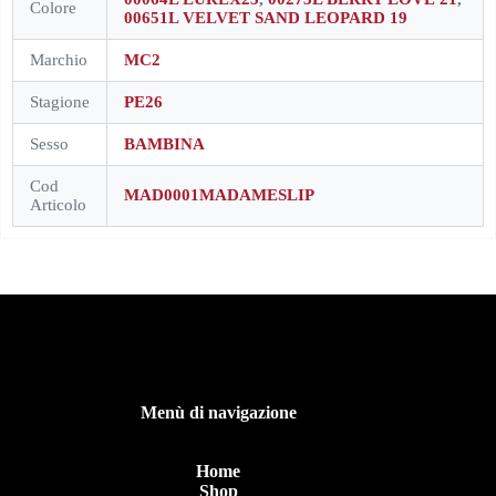
Colore
00651L VELVET SAND LEOPARD 19
Marchio
MC2
Stagione
PE26
Sesso
BAMBINA
Cod
MAD0001MADAMESLIP
Articolo
Menù di navigazione
Home
Shop