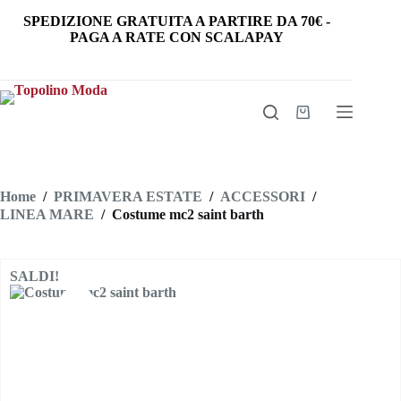
Salta
SPEDIZIONE GRATUITA
A PARTIRE DA
70€
-
al
PAGA A RATE CON SCALAPAY
contenuto
Carrello
Home
/
PRIMAVERA ESTATE
/
ACCESSORI
/
LINEA MARE
/
Costume mc2 saint barth
SALDI!