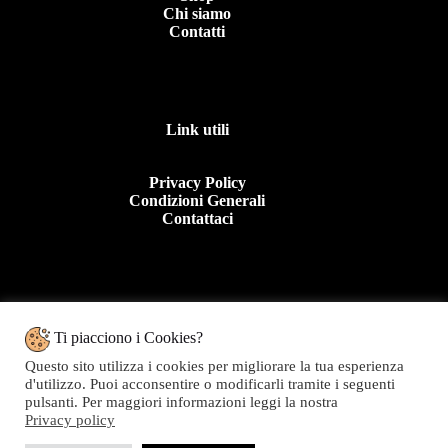
Chi siamo
Contatti
Link utili
Privacy Policy
Condizioni Generali
Contattaci
Contattaci
Ti piacciono i Cookies?
Questo sito utilizza i cookies per migliorare la tua esperienza
Tel: +39 0963 44950
d'utilizzo. Puoi acconsentire o modificarli tramite i seguenti
E.mail:info@topolinomoda.it
pulsanti. Per maggiori informazioni leggi la nostra
Privacy policy
Via Forgiari, 11 – 89900 Vibo Valentia (VV)
Topolino Moda - P.IVA 01282020799