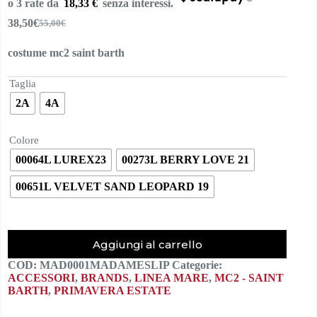
18,33 €
38,50
€
55,00
€
Il
Il
prezzo
prezzo
costume mc2 saint barth
originale
attuale
era:
è:
55,00€.
38,50€.
Taglia
2A
4A
Colore
00064L LUREX23
00273L BERRY LOVE 21
00651L VELVET SAND LEOPARD 19
Aggiungi al carrello
COD:
MAD0001MADAMESLIP
Categorie:
ACCESSORI
,
BRANDS
,
LINEA MARE
,
MC2 - SAINT
BARTH
,
PRIMAVERA ESTATE