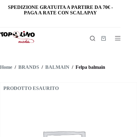
Salta
SPEDIZIONE GRATUITA
A PARTIRE DA
70€
-
al
PAGA A RATE CON SCALAPAY
contenuto
Carrello
Home
/
BRANDS
/
BALMAIN
/
Felpa balmain
PRODOTTO ESAURITO