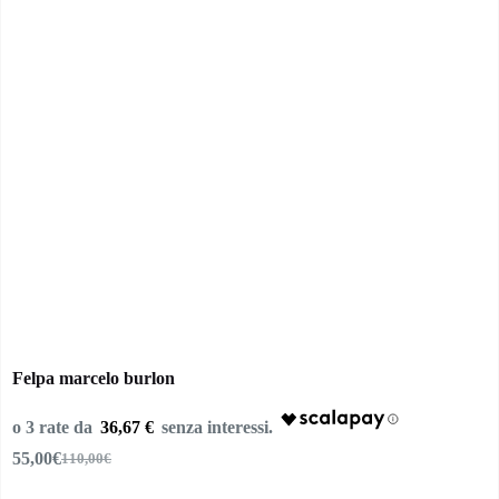
Felpa marcelo burlon
36,67 €
55,00
€
110,00
€
Il
Il
prezzo
prezzo