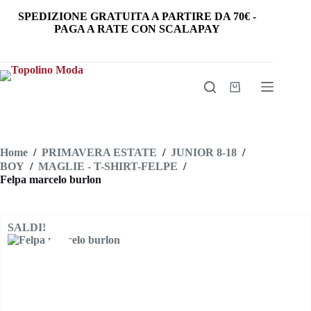
Salta
SPEDIZIONE GRATUITA
A PARTIRE DA
70€
-
al
PAGA A RATE CON SCALAPAY
contenuto
Carrello
Home
/
PRIMAVERA ESTATE
/
JUNIOR 8-18
/
BOY
/
MAGLIE - T-SHIRT-FELPE
/
Felpa marcelo burlon
SALDI!