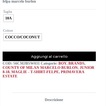
felpa marcelo burlon
originale
attuale
era:
è:
110,00€.
55,00€.
Taglia
10A
Colore
COCCO/COCONUT
Aggiungi al carrello
COD:
S6CMJBSW031
Categorie:
BOY
,
BRANDS
,
COUNTY OF MILAN MARCELO BURLON
,
JUNIOR
8-18
,
MAGLIE - T-SHIRT-FELPE
,
PRIMAVERA
ESTATE
Descrizione