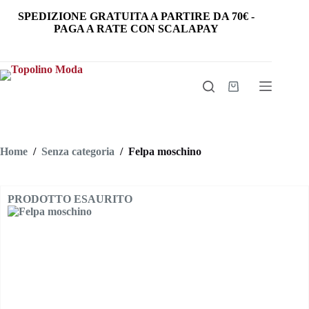
Salta
SPEDIZIONE GRATUITA
A PARTIRE DA
70€
-
al
PAGA A RATE CON SCALAPAY
contenuto
Carrello
Home
/
Senza categoria
/
Felpa moschino
PRODOTTO ESAURITO