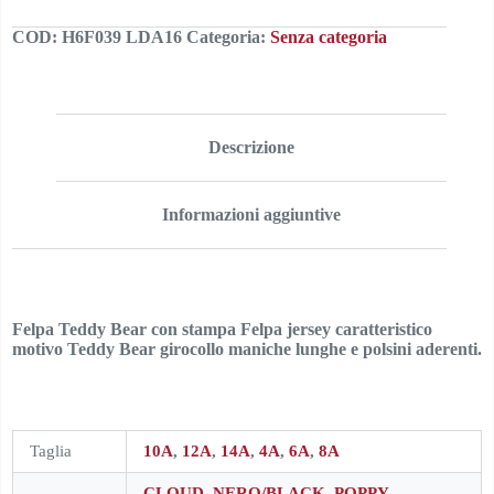
COD:
H6F039 LDA16
Categoria:
Senza categoria
Descrizione
Informazioni aggiuntive
Felpa Teddy Bear con stampa Felpa jersey caratteristico
motivo Teddy Bear girocollo maniche lunghe e polsini aderenti.
Taglia
10A
,
12A
,
14A
,
4A
,
6A
,
8A
CLOUD
,
NERO/BLACK
,
POPPY