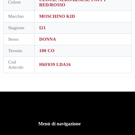
Colore
RED/ROSSO
Marchio
MOSCHINO KID
Stagione
I21
Sesso
DONNA
Tessuto
100 CO
Cod
H6F039 LDA16
Articolo
Menù di navigazione