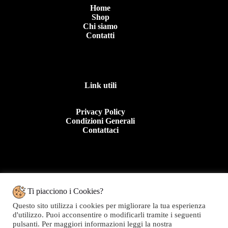
Home
Shop
Chi siamo
Contatti
Link utili
Privacy Policy
Condizioni Generali
Contattaci
Contattaci
Ti piacciono i Cookies?
Questo sito utilizza i cookies per migliorare la tua esperienza
Tel: +39 0963 44950
d'utilizzo. Puoi acconsentire o modificarli tramite i seguenti
E.mail:info@topolinomoda.it
pulsanti. Per maggiori informazioni leggi la nostra