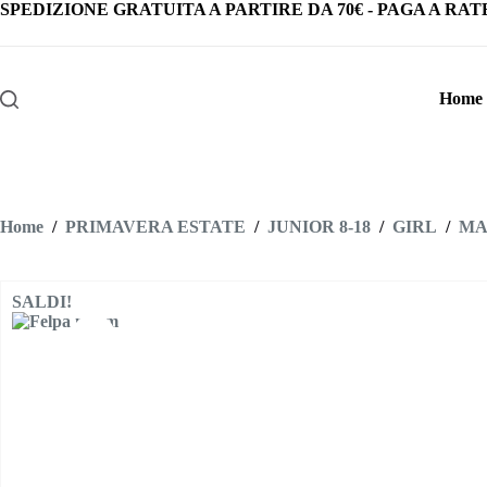
Salta
SPEDIZIONE GRATUITA
A PARTIRE DA
70€
-
PAGA A RAT
al
contenuto
Home
Home
/
PRIMAVERA ESTATE
/
JUNIOR 8-18
/
GIRL
/
MA
SALDI!